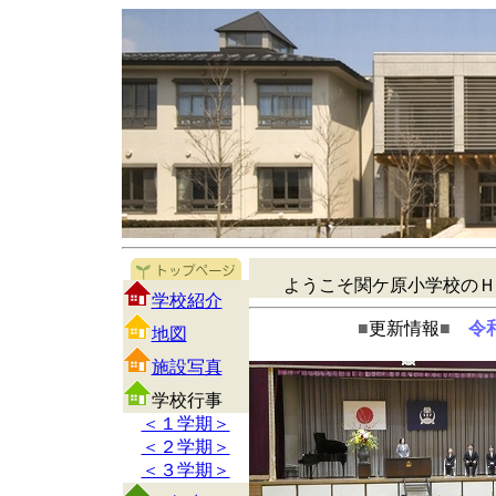
ようこそ関ケ原小学校のＨ
学校紹介
■
更新情報
■
令
地図
施設写真
学校行事
＜１学期＞
＜２学期＞
＜３学期＞