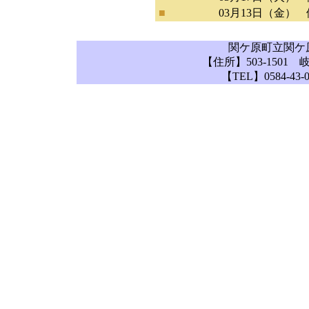
■
03月13日（金）
関ケ原町立関ケ
【住所】503-1501
【TEL】0584-43-