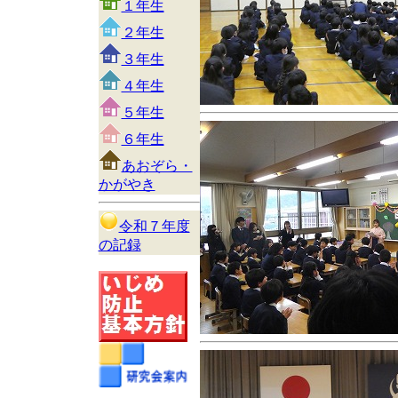
１年生
２年生
３年生
４年生
５年生
６年生
あおぞら・
かがやき
令和７年度
の記録