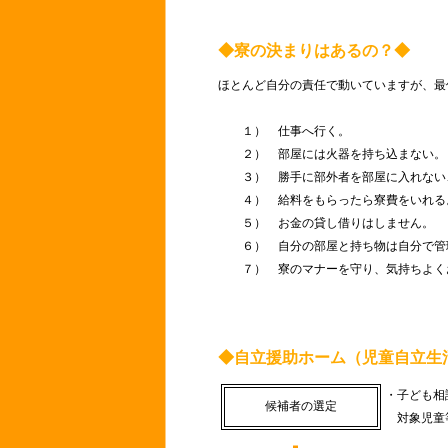
◆寮の決まりはあるの？◆
ほとんど自分の責任で動いていますが、最
１） 仕事へ行く。
２） 部屋には火器を持ち込まない。
３） 勝手に部外者を部屋に入れない
４） 給料をもらったら寮費をいれる
５） お金の貸し借りはしません。
６） 自分の部屋と持ち物は自分で管
７） 寮のマナーを守り、気持ちよく
◆自立援助ホーム（児童自立生
・子ども相
候補者の選定
対象児童