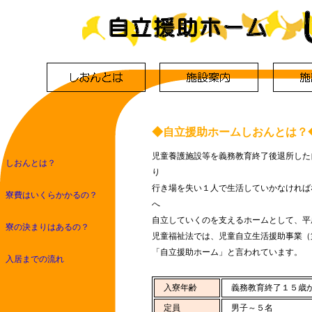
◆自立援助ホームしおんとは？
児童養護施設等を義務教育終了後退所した
しおんとは？
り
行き場を失い１人で生活していかなければ
寮費はいくらかかるの？
へ
自立していくのを支えるホームとして、平
寮の決まりはあるの？
児童福祉法では、児童自立生活援助事業（
「自立援助ホーム」と言われています。
入居までの流れ
入寮年齢
義務教育終了１５歳
定員
男子～５名