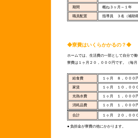
期間
概ね３ヶ月～１年
職員配置
指導員 ３名（補助職
◆寮費はいくらかかるの？◆
ホームでは、生活費の一部として自分で働
寮費は１ヶ月２０，０００円です。（毎月
給食費
１ヶ月 ８，０００
家賃
１ヶ月 １０，００
光熱水費
１ヶ月 １，０００
消耗品費
１ヶ月 １，０００
合計
１ヶ月 ２０，００
● 負担金が寮費の他にかかります。