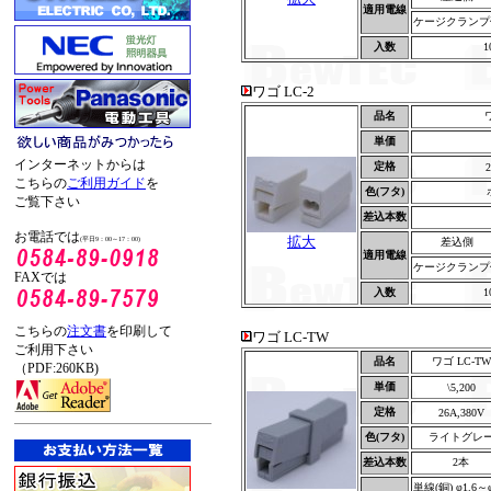
適用電線
ケージクランプ
入数
ワゴ LC-2
品名
ワ
単価
インターネットからは
定格
2
こちらの
ご利用ガイド
を
色(フタ)
ご覧下さい
差込本数
お電話では
拡大
(平日9：00～17：00)
差込側
適用電線
ケージクランプ
FAXでは
入数
こちらの
注文書
を印刷して
ワゴ LC-TW
ご利用下さい
品名
ワゴ LC-TW
（PDF:260KB)
単価
\5,200
定格
26A,380V
色(フタ)
ライトグレ
差込本数
2本
単線(銅) φ1.6～φ