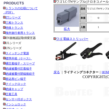
ワゴ LC-TWサンプル(クロネコメー
トランスの仕様について
品名
ワゴ LC-TWサンプ
（PDF）
ZTシリーズ
単価
\0
三相トランス
入数
1
特殊トランス
拡大
海外旅行者用トランス
EN規格認証取得変圧器
ワゴ 電線ストリッパー
ULシリーズ
UNシリーズ
スイッチング電源
標準外箱（ケース）
裸圧着端子・スリーブ
絶縁被覆付圧着端子
戻る
｜
ライティングコネクター
｜
HOM
絶縁被覆付閉端接続子
COPYRIGHT(
差込形ピン端子
クイックロック
絶縁キャップ
圧着工具
センサー付ボックス
インシュロック