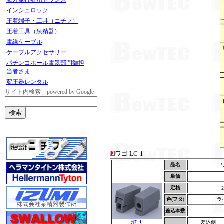
海外旅行者用トランス
インシュロック
圧着端子・工具（ニチフ）
圧着工具（泉精器）
電線ケーブル
ケーブルアクセサリー
パチンコホール電気部門御担
当者さま
変圧器レンタル
サイト内検索 powered by Google
ワゴ LC-1
品名
ワ
単価
定格
2
色(フタ)
ラ
差込本数
拡大
差込側