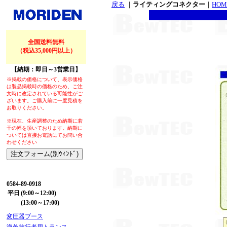
戻る
｜
ライティングコネクター
｜
HOM
全国送料無料
（税込35,000円以上）
【納期：即日～3営業日】
※掲載の価格について、表示価格
は製品掲載時の価格のため、ご注
文時に改定されている可能性がご
ざいます。ご購入前に一度見積を
お取りください。
※現在、生産調整のため納期に若
干の幅を頂いております。納期に
ついては直接お電話にてお問い合
わせください
【お問い合わせ】
0584-89-0918
平日
(9:00～12:00)
(13:00～17:00)
変圧器ブース