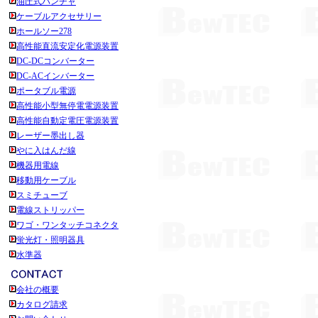
油圧式パンチャ
ケーブルアクセサリー
ホールソー278
高性能直流安定化電源装置
DC-DCコンバーター
DC-ACインバーター
ポータブル電源
高性能小型無停電電源装置
高性能自動定電圧電源装置
レーザー墨出し器
やに入はんだ線
機器用電線
移動用ケーブル
スミチューブ
電線ストリッパー
ワゴ・ワンタッチコネクタ
蛍光灯・照明器具
水準器
会社の概要
カタログ請求