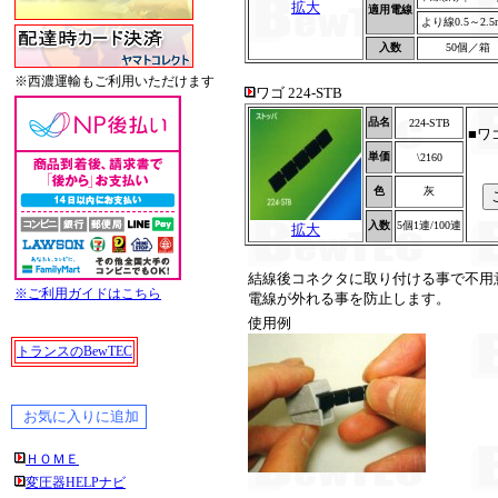
拡大
適用電線
より線0.5～2.
入数
50個／箱
※西濃運輸もご利用いただけます
ワゴ 224-STB
品名
224-STB
■ワゴ
ス
単価
\2160
色
灰
入数
5個1連/100連
拡大
結線後コネクタに取り付ける事で不用
※ご利用ガイドはこちら
電線が外れる事を防止します。
使用例
トランスのBewTEC
ＨＯＭＥ
変圧器HELPナビ