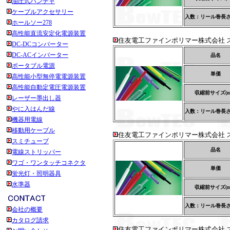
油圧式パンチャ
ケーブルアクセサリー
入数：リール巻長さ(
ホールソー278
高性能直流安定化電源装置
住友電工ファインポリマー株式会社 ス
DC-DCコンバーター
DC-ACインバーター
品名
ポータブル電源
単価
高性能小型無停電電源装置
高性能自動定電圧電源装置
収縮前サイズ(m
レーザー墨出し器
やに入はんだ線
入数：リール巻長さ(
機器用電線
移動用ケーブル
住友電工ファインポリマー株式会社 ス
スミチューブ
品名
電線ストリッパー
ワゴ・ワンタッチコネクタ
単価
蛍光灯・照明器具
水準器
収縮前サイズ(m
入数：リール巻長さ(
会社の概要
カタログ請求
住友電工ファインポリマー株式会社 ス