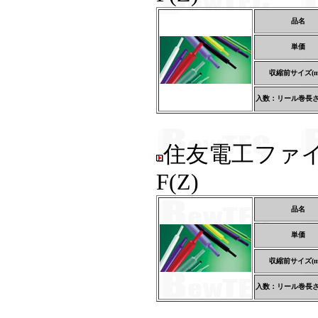
品名
単価
収縮前サイズ(m
入数：リール巻長さ(
住友電工ファ
F(Z)
品名
単価
収縮前サイズ(m
入数：リール巻長さ(