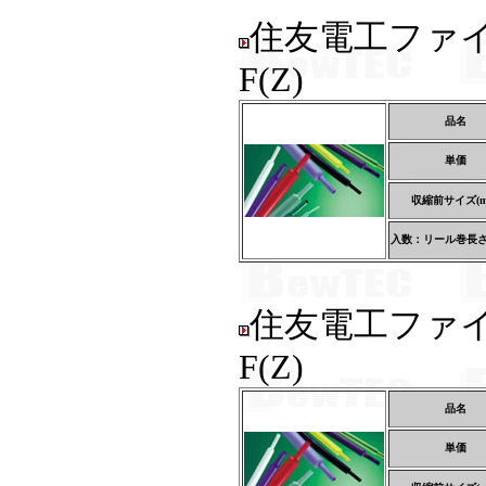
住友電工ファ
F(Z)
品名
単価
収縮前サイズ(m
入数：リール巻長さ(
住友電工ファ
F(Z)
品名
単価