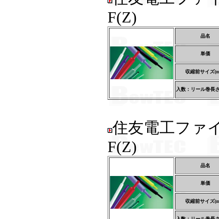
F(Z)
品名
単価
収縮前サイズ(m
入数：リール巻長さ(
住友電工ファ
F(Z)
品名
単価
収縮前サイズ(m
入数：リール巻長さ(