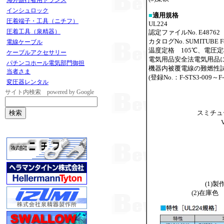
海外旅行者用トランス
インシュロック
■
適用規格
圧着端子・工具（ニチフ）
UL224
圧着工具（泉精器）
認定ファイルNo. E48762
カタログNo. SUMITUBE F
電線ケーブル
温度定格 105℃、電圧定
ケーブルアクセサリー
電気用品安全法電気用品
パチンコホール電気部門御担
機器内被覆電線の難燃性試験
当者さま
(登録No.：F-STS3-009～F-S
変圧器レンタル
サイト内検索 powered by Google
スミチュ
(1)
(2)在