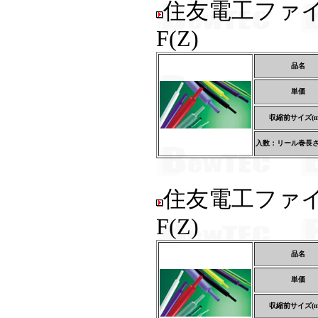
住友電工ファ
F(Z)
品名
単価
収縮前サイズ(m
入数：リール巻長さ(
住友電工ファ
F(Z)
品名
単価
収縮前サイズ(m