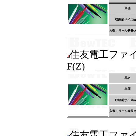
単価
収縮前サイズ(m
入数：リール巻長さ(
住友電工ファ
F(Z)
品名
単価
収縮前サイズ(m
入数：リール巻長さ(
住友電工ファ