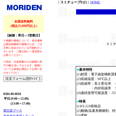
｜
スミチューブF(Z)
｜
HOME
全国送料無料
（税込35,000円以上）
【納期：即日～3営業日】
※掲載の価格について、表示価格
スミチ
は製品掲載時の価格のため、ご注
文時に改定されている可能性がご
ざいます。ご購入前に一度見積を
お取りください。
※現在、生産調整のため納期に若
干の幅を頂いております。納期に
ついては直接お電話にてお問い合
■
基本特性
わせください
(1)材質：電子線架橋軟
(2)収縮温度：90℃以上
(3)収縮率
：長さ変化率 -
：内径収縮率 
【お問い合わせ】
(4)連続使用可能温度：-55
0584-89-0918
平日
(9:00～12:00)
■
特長
(13:00～17:00)
(1)UL224規格品
変圧器ブース
(2)難燃(塩素系難燃剤、特
(3)柔軟