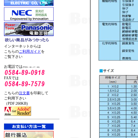
インターネットからは
こちらの
ご利用ガイド
を
ご覧下さい
お電話では
(平日9：00～17：00)
FAXでは
こちらの
注文書
を印刷して
ご利用下さい
（PDF:260KB)