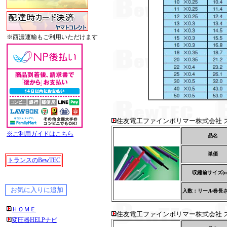
※西濃運輸もご利用いただけます
住友電工ファインポリマー株式会社 ス
※ご利用ガイドはこちら
品名
単価
トランスのBewTEC
収縮前サイズ(m
入数：リール巻長さ(
ＨＯＭＥ
住友電工ファインポリマー株式会社 ス
変圧器HELPナビ