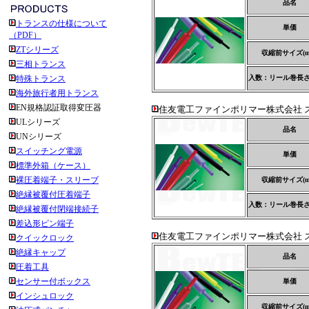
品名
トランスの仕様について
単価
（PDF）
ZTシリーズ
収縮前サイズ(m
三相トランス
特殊トランス
入数：リール巻長さ(
海外旅行者用トランス
EN規格認証取得変圧器
住友電工ファインポリマー株式会社 ス
ULシリーズ
品名
UNシリーズ
スイッチング電源
単価
標準外箱（ケース）
裸圧着端子・スリーブ
収縮前サイズ(m
絶縁被覆付圧着端子
入数：リール巻長さ(
絶縁被覆付閉端接続子
差込形ピン端子
住友電工ファインポリマー株式会社 ス
クイックロック
絶縁キャップ
品名
圧着工具
センサー付ボックス
単価
インシュロック
収縮前サイズ(m