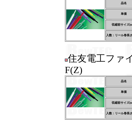
品名
単価
収縮前サイズ(m
入数：リール巻長さ(
住友電工ファ
F(Z)
品名
単価
収縮前サイズ(m
入数：リール巻長さ(