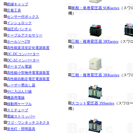
絶縁キャップ
単相・単巻変圧器 SOKseries
（スワ
圧着工具
機）
センサー付ボックス
インシュロック
油圧式パンチャ
ケーブルアクセサリー
三相・複巻変圧器 3RTseries
（スワ
ホールソー278
機）
高性能直流安定化電源装置
DC-DCコンバーター
DC-ACインバーター
ポータブル電源
高性能小型無停電電源装置
三相・複巻変圧器 3RKseries
（スワ
高性能自動定電圧電源装置
レーザー墨出し器
やに入はんだ線
機器用電線
スコット変圧器 3SSseries
（スワロ
移動用ケーブル
機）
スミチューブ
電線ストリッパー
ワゴ・ワンタッチコネクタ
蛍光灯・照明器具