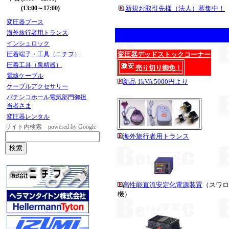
(13:00～17:00)
新規お取引先様（法人）募集中！
変圧器ブース
海外旅行者用トランス
インシュロック
圧着端子・工具（ニチフ）
変圧器デッドストックコーナー
圧着工具（泉精器）
売り切り御免！
電線ケーブル
新品 1kVA 5000円より
ケーブルアクセサリー
パチンコホール電気部門御担
当者さま
変圧器レンタル
サイト内検索 powered by Google
海外旅行者用トランス
高性能直流安定化電源装置
（スワロ
機）