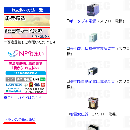
ポータブル電源
（スワロー電機）
※西濃運輸もご利用いただけます
高性能小型無停電電源装置
（スワロ
機）
高性能自動定電圧電源装置
（スワロ
機）
※ご利用ガイドはこちら
耐雷変圧器
（スワロー電機）
トランスのBewTEC