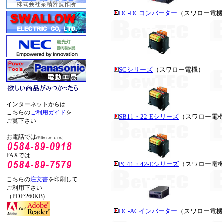
DC-DCコンバーター
（スワロー電
SCシリーズ
（スワロー電機）
インターネットからは
こちらの
ご利用ガイド
を
SB11・22-Eシリーズ
（スワロー電
ご覧下さい
お電話では
(平日9：00～17：00)
FAXでは
PC41・42-Eシリーズ
（スワロー電
こちらの
注文書
を印刷して
ご利用下さい
（PDF:260KB)
DC-ACインバーター
（スワロー電