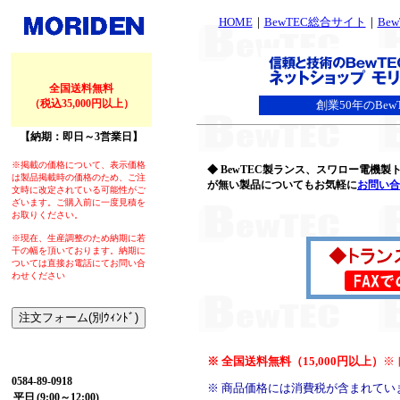
HOME
｜
BewTEC総合サイト
｜
Be
全国送料無料
（税込35,000円以上）
創業50年のBe
【納期：即日～3営業日】
※掲載の価格について、表示価格
◆ BewTEC製ランス、スワロー電機
は製品掲載時の価格のため、ご注
が無い製品についてもお気軽に
お問い合
文時に改定されている可能性がご
ざいます。ご購入前に一度見積を
お取りください。
※現在、生産調整のため納期に若
干の幅を頂いております。納期に
ついては直接お電話にてお問い合
わせください
※ 全国送料無料（15,000円以上）
※
【お問い合わせ】
0584-89-0918
※ 商品価格には消費税が含まれてい
平日
(9:00～12:00)