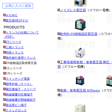
ノイズレス変圧器
（スワロー電機）
ＨＯＭＥ
変圧器HELPナビ
トランスの仕様について
欧州向 EN規格認定変圧器
（スワロ
（PDF）
機）
ZTシリーズ
三相トランス
特殊トランス
海外旅行者用トランス
工事現場用単相・単巻変圧器 降圧
EN規格認証取得変圧器
用
（スワロー電機）
ULシリーズ
UNシリーズ
スイッチング電源
標準外箱（ケース）
裸圧着端子・スリーブ
単相・単巻変圧器 SOTseries
（スワ
絶縁被覆付圧着端子
機）
絶縁被覆付閉端接続子
差込形ピン端子
クイックロック