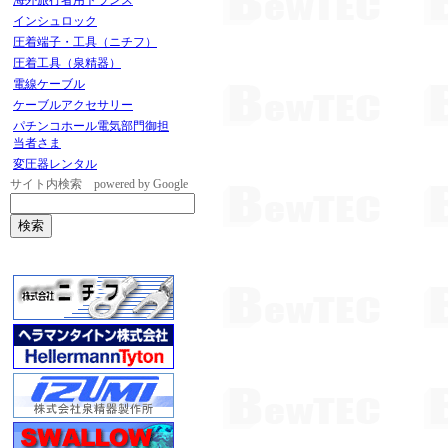
海外旅行者用トランス
インシュロック
圧着端子・工具（ニチフ）
圧着工具（泉精器）
電線ケーブル
ケーブルアクセサリー
パチンコホール電気部門御担
当者さま
変圧器レンタル
サイト内検索 powered by Google