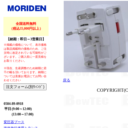
全国送料無料
（税込35,000円以上）
【納期：即日～3営業日】
※掲載の価格について、表示価格
は製品掲載時の価格のため、ご注
文時に改定されている可能性がご
ざいます。ご購入前に一度見積を
お取りください。
※現在、生産調整のため納期に若
干の幅を頂いております。納期に
ついては直接お電話にてお問い合
戻る
わせください
COPYRIGHT(
【お問い合わせ】
0584-89-0918
平日
(9:00～12:00)
(13:00～17:00)
変圧器ブース