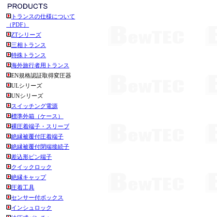
トランスの仕様について
（PDF）
ZTシリーズ
三相トランス
特殊トランス
海外旅行者用トランス
EN規格認証取得変圧器
ULシリーズ
UNシリーズ
スイッチング電源
標準外箱（ケース）
裸圧着端子・スリーブ
絶縁被覆付圧着端子
絶縁被覆付閉端接続子
差込形ピン端子
クイックロック
絶縁キャップ
圧着工具
センサー付ボックス
インシュロック