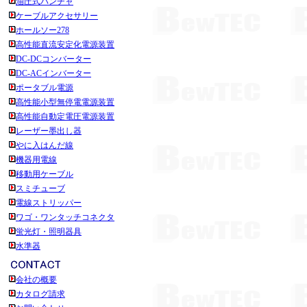
油圧式パンチャ
ケーブルアクセサリー
ホールソー278
高性能直流安定化電源装置
DC-DCコンバーター
DC-ACインバーター
ポータブル電源
高性能小型無停電電源装置
高性能自動定電圧電源装置
レーザー墨出し器
やに入はんだ線
機器用電線
移動用ケーブル
スミチューブ
電線ストリッパー
ワゴ・ワンタッチコネクタ
蛍光灯・照明器具
水準器
会社の概要
カタログ請求