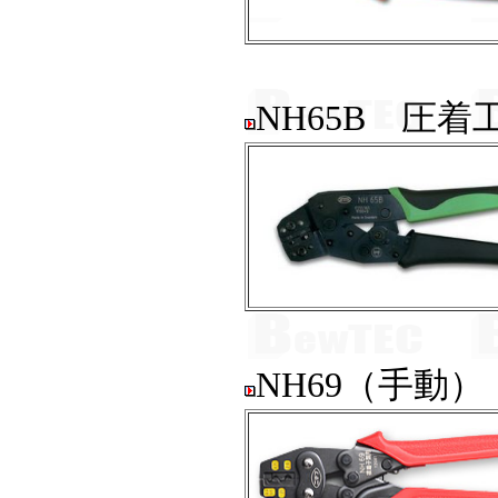
NH65B 圧着
NH69（手動