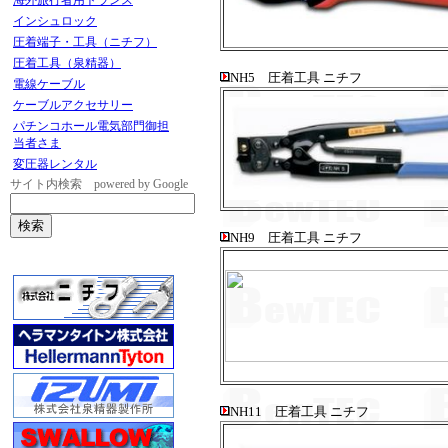
海外旅行者用トランス
インシュロック
圧着端子・工具（ニチフ）
圧着工具（泉精器）
NH5 圧着工具 ニチフ
電線ケーブル
ケーブルアクセサリー
パチンコホール電気部門御担
当者さま
変圧器レンタル
サイト内検索 powered by Google
NH9 圧着工具 ニチフ
NH11 圧着工具 ニチフ