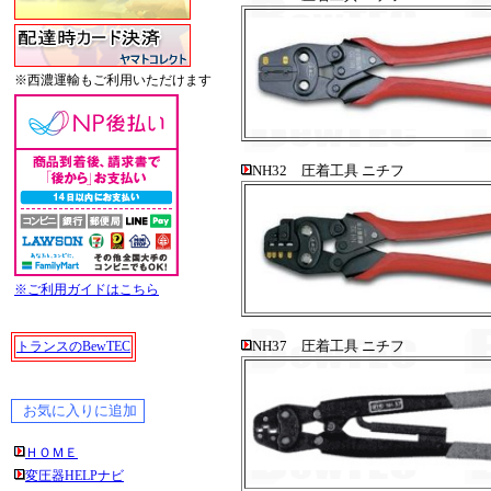
※西濃運輸もご利用いただけます
NH32 圧着工具 ニチフ
※ご利用ガイドはこちら
NH37 圧着工具 ニチフ
トランスのBewTEC
ＨＯＭＥ
変圧器HELPナビ