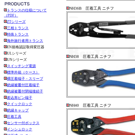
NH36B 圧着工具 ニチフ
トランスの仕様について
（PDF）
ZTシリーズ
三相トランス
特殊トランス
海外旅行者用トランス
EN規格認証取得変圧器
ULシリーズ
NH38 圧着工具 ニチフ
UNシリーズ
スイッチング電源
標準外箱（ケース）
裸圧着端子・スリーブ
絶縁被覆付圧着端子
絶縁被覆付閉端接続子
差込形ピン端子
クイックロック
NH40 圧着工具 ニチフ
絶縁キャップ
圧着工具
センサー付ボックス
インシュロック