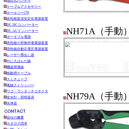
油圧式パンチャ
ケーブルアクセサリー
ホールソー278
高性能直流安定化電源装置
DC-DCコンバーター
NH71A（手
DC-ACインバーター
ポータブル電源
高性能小型無停電電源装置
高性能自動定電圧電源装置
レーザー墨出し器
やに入はんだ線
機器用電線
移動用ケーブル
スミチューブ
電線ストリッパー
ワゴ・ワンタッチコネクタ
NH79A（手
蛍光灯・照明器具
水準器
会社の概要
カタログ請求