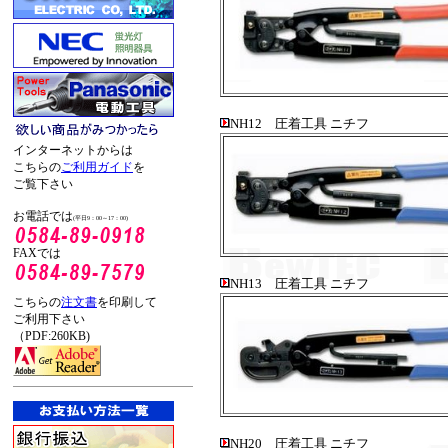
NH12 圧着工具 ニチフ
インターネットからは
こちらの
ご利用ガイド
を
ご覧下さい
お電話では
(平日9：00～17：00)
FAXでは
NH13 圧着工具 ニチフ
こちらの
注文書
を印刷して
ご利用下さい
（PDF:260KB)
NH20 圧着工具 ニチフ