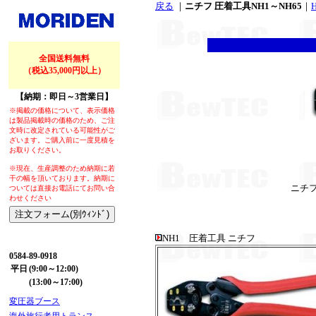
戻る
｜
ニチフ 圧着工具NH1～NH65
｜
全国送料無料
（税込35,000円以上）
【納期：即日～3営業日】
※掲載の価格について、表示価格
は製品掲載時の価格のため、ご注
文時に改定されている可能性がご
ざいます。ご購入前に一度見積を
お取りください。
※現在、生産調整のため納期に若
干の幅を頂いております。納期に
ニチ
ついては直接お電話にてお問い合
わせください
NH1 圧着工具 ニチフ
【お問い合わせ】
0584-89-0918
平日
(9:00～12:00)
(13:00～17:00)
変圧器ブース