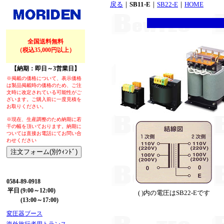
戻る
｜
SB11-E
｜
SB22-E
｜
HOME
全国送料無料
（税込35,000円以上）
【納期：即日～3営業日】
※掲載の価格について、表示価格
は製品掲載時の価格のため、ご注
文時に改定されている可能性がご
ざいます。ご購入前に一度見積を
お取りください。
※現在、生産調整のため納期に若
干の幅を頂いております。納期に
ついては直接お電話にてお問い合
わせください
【お問い合わせ】
0584-89-0918
平日
(9:00～12:00)
( )内の電圧はSB22-Eです
(13:00～17:00)
変圧器ブース