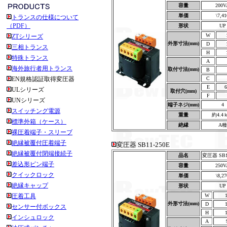
容量
200V
単価
\7,41
トランスの仕様について
（PDF）
形状
UP
W
ZTシリーズ
外形寸法(mm)
D
三相トランス
H
特殊トランス
A
海外旅行者用トランス
取付寸法(mm)
B
EN規格認証取得変圧器
C
E
6
ULシリーズ
取付穴(mm)
F
UNシリーズ
端子ネジ(mm)
4
スイッチング電源
重量
約4.4
標準外箱（ケース）
絶縁
A種
裸圧着端子・スリーブ
絶縁被覆付圧着端子
変圧器 SB11-250E
絶縁被覆付閉端接続子
品名
変圧器 SB1
差込形ピン端子
容量
250V
クイックロック
単価
\8,27
絶縁キャップ
形状
UP
圧着工具
W
外形寸法(mm)
D
センサー付ボックス
H
インシュロック
A