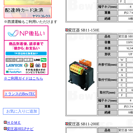
F
端子ネジ(mm)
4
重量
約2.7
絶縁
A種
※西濃運輸もご利用いただけます
変圧器 SB11-150E
品名
変圧器 SB1
容量
150V
単価
\6,54
形状
UP
W
外形寸法(mm)
D
H
A
※ご利用ガイドはこちら
取付寸法(mm)
B
C
E
6
取付穴(mm)
トランスのBewTEC
F
端子ネジ(mm)
4
重量
約3.3
絶縁
A種
ＨＯＭＥ
変圧器 SB11-200E
変圧器HELPナビ
品名
変圧器 SB1