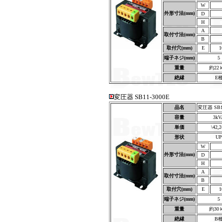
W
外形寸法(mm)
D
H
A
取付寸法(mm)
B
取付穴(mm)
E
1
端子ネジ(mm)
5
重量
約22
絶縁
E
変圧器 SB11-3000E
品名
変圧器 SB11
容量
3kV
単価
\42,
形状
UP
W
外形寸法(mm)
D
H
A
取付寸法(mm)
B
取付穴(mm)
E
1
端子ネジ(mm)
5
重量
約30
絶縁
B