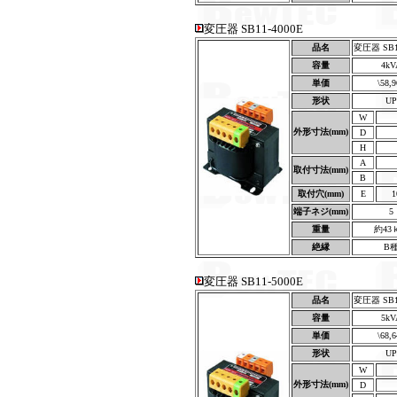
変圧器 SB11-4000E
品名
変圧器 SB11
容量
4kV
単価
\58,
形状
UP
W
外形寸法(mm)
D
H
A
取付寸法(mm)
B
取付穴(mm)
E
1
端子ネジ(mm)
5
重量
約43
絶縁
B
変圧器 SB11-5000E
品名
変圧器 SB11
容量
5kV
単価
\68,
形状
UP
W
外形寸法(mm)
D