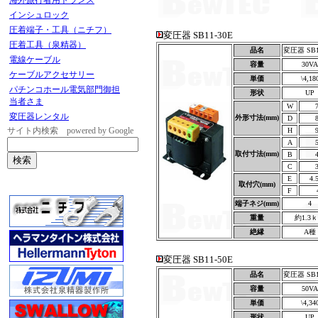
海外旅行者用トランス
インシュロック
圧着端子・工具（ニチフ）
変圧器 SB11-30E
圧着工具（泉精器）
品名
変圧器 SB1
電線ケーブル
容量
30VA
ケーブルアクセサリー
単価
\4,18
パチンコホール電気部門御担
形状
UP
当者さま
W
変圧器レンタル
外形寸法(mm)
D
サイト内検索 powered by Google
H
A
取付寸法(mm)
B
C
E
4.
取付穴(mm)
F
端子ネジ(mm)
4
重量
約1.3
絶縁
A種
変圧器 SB11-50E
品名
変圧器 SB1
容量
50VA
単価
\4,34
形状
UP