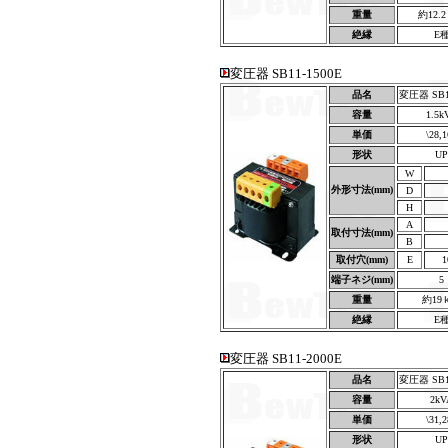
重量
約12.
絶縁
E
変圧器 SB11-1500E
品名
変圧器 SB11
容量
1.5k
単価
\28,
形状
UP
W
外形寸法(mm)
D
H
A
取付寸法(mm)
B
取付穴(mm)
E
1
端子ネジ(mm)
5
重量
約19
絶縁
E
変圧器 SB11-2000E
品名
変圧器 SB11
容量
2kV
単価
\31,
形状
UP