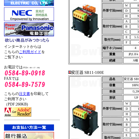
W
8
外形寸法(mm)
D
9
H
9
A
5
取付寸法(mm)
B
5
C
3
E
5.5
取付穴(mm)
F
インターネットからは
端子ネジ(mm)
4
こちらの
ご利用ガイド
を
重量
約1.8
ご覧下さい
絶縁
A種
お電話では
(平日9：00～17：00)
変圧器 SB11-100E
FAXでは
品名
変圧器 SB1
容量
100V
単価
\5,20
こちらの
注文書
を印刷して
形状
UP
ご利用下さい
W
（PDF:260KB)
外形寸法(mm)
D
H
A
取付寸法(mm)
B
C
E
5.
取付穴(mm)