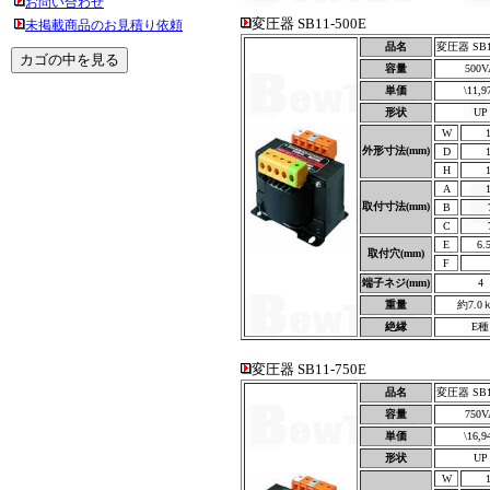
お問い合わせ
変圧器 SB11-500E
未掲載商品のお見積り依頼
品名
変圧器 SB1
容量
500V
単価
\11,9
形状
UP
W
外形寸法(mm)
D
H
A
取付寸法(mm)
B
C
E
6.
取付穴(mm)
F
端子ネジ(mm)
4
重量
約7.0
絶縁
E種
変圧器 SB11-750E
品名
変圧器 SB1
容量
750V
単価
\16,9
形状
UP
W