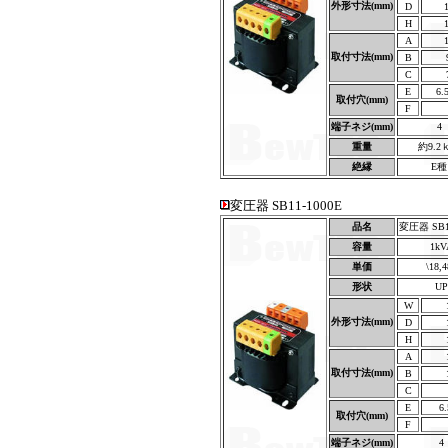
外形寸法(mm)
D
H
A
取付寸法(mm)
B
C
E
6.
取付穴(mm)
F
端子ネジ(mm)
4
重量
約9.2
絶縁
E種
変圧器 SB11-1000E
品名
変圧器 SB11
容量
1kV
単価
\18,
形状
UP
W
外形寸法(mm)
D
H
A
取付寸法(mm)
B
C
E
6
取付穴(mm)
F
端子ネジ(mm)
4