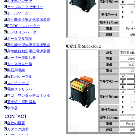
油圧式パンチャ
取付寸法(mm)
B
ケーブルアクセサリー
C
E
6.
ホールソー278
取付穴(mm)
F
高性能直流安定化電源装置
端子ネジ(mm)
4
DC-DCコンバーター
重量
約4.6
DC-ACインバーター
絶縁
A種
ポータブル電源
高性能小型無停電電源装置
変圧器 SB11-300E
高性能自動定電圧電源装置
品名
変圧器 SB1
レーザー墨出し器
容量
300V
やに入はんだ線
単価
\8,67
機器用電線
形状
UP
移動用ケーブル
W
外形寸法(mm)
D
スミチューブ
H
電線ストリッパー
A
ワゴ・ワンタッチコネクタ
取付寸法(mm)
B
蛍光灯・照明器具
C
E
6.
水準器
取付穴(mm)
F
端子ネジ(mm)
4
会社の概要
重量
約5.3
カタログ請求
絶縁
A種