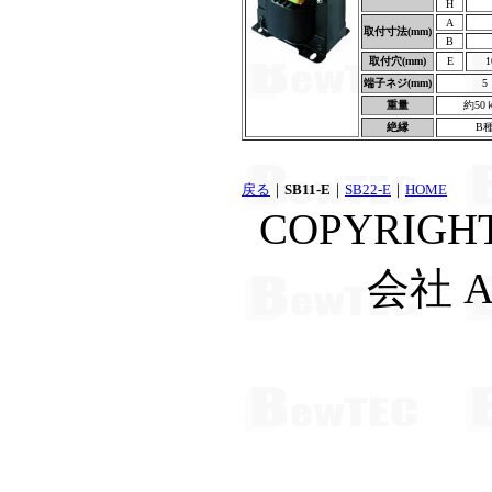
H
A
取付寸法(mm)
B
取付穴(mm)
E
1
端子ネジ(mm)
5
重量
約50
絶縁
B
戻る
｜
SB11-E
｜
SB22-E
｜
HOME
COPYRIGH
会社 A