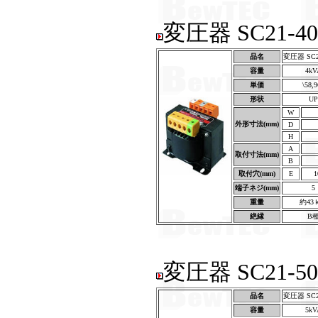
変圧器 SC21-40
品名
変圧器 SC21
容量
4kV
単価
\58,
形状
UP
W
外形寸法(mm)
D
H
A
取付寸法(mm)
B
取付穴(mm)
E
1
端子ネジ(mm)
5
重量
約43
絶縁
B
変圧器 SC21-50
品名
変圧器 SC21
容量
5kV