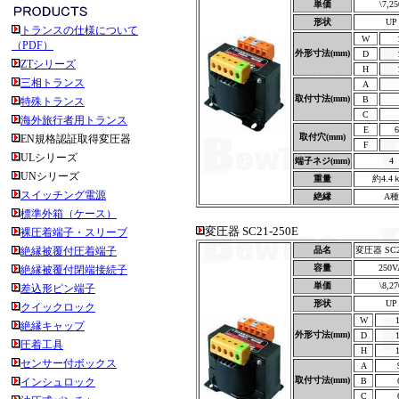
単価
\7,25
形状
UP
トランスの仕様について
W
（PDF）
外形寸法(mm)
D
ZTシリーズ
H
三相トランス
A
取付寸法(mm)
B
特殊トランス
C
海外旅行者用トランス
E
6
取付穴(mm)
EN規格認証取得変圧器
F
ULシリーズ
端子ネジ(mm)
4
UNシリーズ
重量
約4.4
スイッチング電源
絶縁
A種
標準外箱（ケース）
変圧器 SC21-250E
裸圧着端子・スリーブ
絶縁被覆付圧着端子
品名
変圧器 SC2
容量
250V
絶縁被覆付閉端接続子
単価
\8,27
差込形ピン端子
形状
UP
クイックロック
W
絶縁キャップ
外形寸法(mm)
D
圧着工具
H
センサー付ボックス
A
取付寸法(mm)
インシュロック
B
C