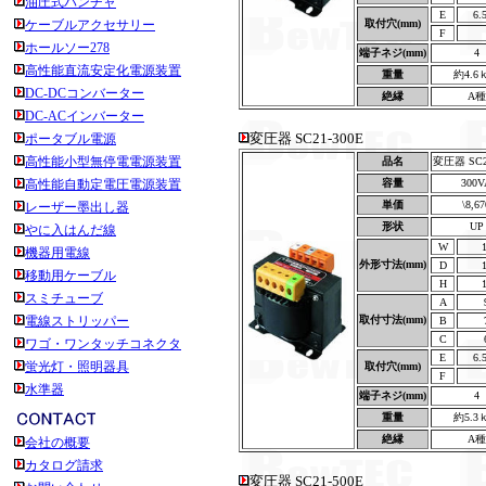
油圧式パンチャ
E
6.
ケーブルアクセサリー
取付穴(mm)
F
ホールソー278
端子ネジ(mm)
4
高性能直流安定化電源装置
重量
約4.6
DC-DCコンバーター
絶縁
A種
DC-ACインバーター
変圧器 SC21-300E
ポータブル電源
高性能小型無停電電源装置
品名
変圧器 SC2
高性能自動定電圧電源装置
容量
300V
単価
\8,67
レーザー墨出し器
形状
UP
やに入はんだ線
W
機器用電線
外形寸法(mm)
D
移動用ケーブル
H
スミチューブ
A
電線ストリッパー
取付寸法(mm)
B
C
ワゴ・ワンタッチコネクタ
E
6.
蛍光灯・照明器具
取付穴(mm)
F
水準器
端子ネジ(mm)
4
重量
約5.3
絶縁
A種
会社の概要
カタログ請求
変圧器 SC21-500E