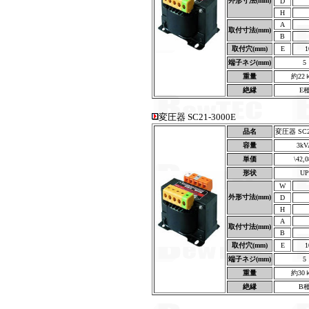
外形寸法(mm)
D
H
A
取付寸法(mm)
B
取付穴(mm)
E
1
端子ネジ(mm)
5
重量
約22
絶縁
E
変圧器 SC21-3000E
品名
変圧器 SC21
容量
3kV
単価
\42,
形状
UP
W
外形寸法(mm)
D
H
A
取付寸法(mm)
B
取付穴(mm)
E
1
端子ネジ(mm)
5
重量
約30
絶縁
B