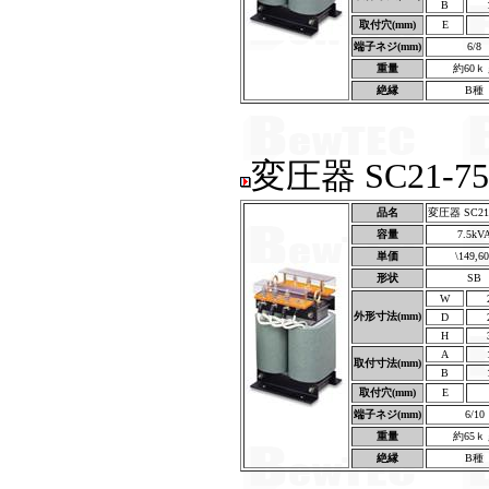
B
取付穴(mm)
E
端子ネジ(mm)
6/8
重量
約60ｋ
絶縁
B種
変圧器 SC21-75
品名
変圧器 SC21-
容量
7.5kV
単価
\149,60
形状
SB
W
外形寸法(mm)
D
H
A
取付寸法(mm)
B
取付穴(mm)
E
端子ネジ(mm)
6/10
重量
約65ｋ
絶縁
B種