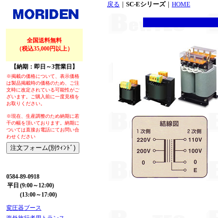
戻る
｜
SC-Eシリーズ
｜
HOME
全国送料無料
（税込35,000円以上）
【納期：即日～3営業日】
※掲載の価格について、表示価格
は製品掲載時の価格のため、ご注
文時に改定されている可能性がご
ざいます。ご購入前に一度見積を
お取りください。
※現在、生産調整のため納期に若
干の幅を頂いております。納期に
ついては直接お電話にてお問い合
わせください
【お問い合わせ】
0584-89-0918
平日
(9:00～12:00)
(13:00～17:00)
変圧器ブース