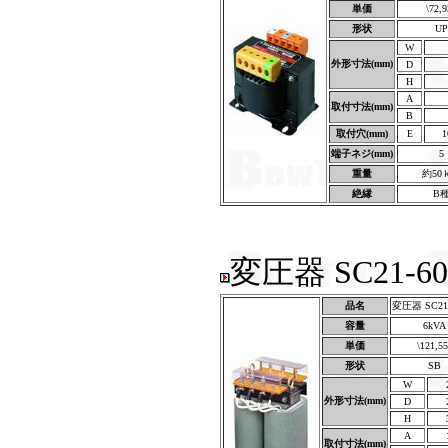
単価
\72,
形状
UP
W
外形寸法(mm)
D
H
A
取付寸法(mm)
B
取付穴(mm)
E
1
端子ネジ(mm)
5
重量
約50
絶縁
B
変圧器 SC21-60
品名
変圧器 SC21-
容量
6kVA
単価
\121,55
形状
SB
W
外形寸法(mm)
D
H
A
取付寸法(mm)