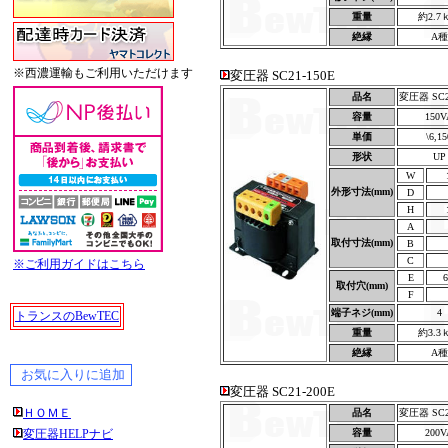
重量
約2.7
絶縁
A種
※西濃運輸もご利用いただけます
変圧器 SC21-150E
品名
変圧器 SC2
容量
150V
単価
\6,15
形状
UP
W
外形寸法(mm)
D
H
A
取付寸法(mm)
B
C
※ご利用ガイドはこちら
E
6
取付穴(mm)
F
端子ネジ(mm)
4
トランスのBewTEC
重量
約3.3
絶縁
A種
変圧器 SC21-200E
ＨＯＭＥ
品名
変圧器 SC2
変圧器HELPナビ
容量
200V