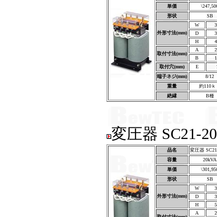
単価
\247,50
形状
SB
W
3
外形寸法(mm)
D
3
H
4
A
2
取付寸法(mm)
B
1
取付穴(mm)
E
端子ネジ(mm)
8/12
重量
約110ｋ
絶縁
B種
変圧器 SC21-2
品名
変圧器 SC21
容量
20kVA
単価
\301,95
形状
SB
W
3
外形寸法(mm)
D
3
H
5
A
2
取付寸法(mm)