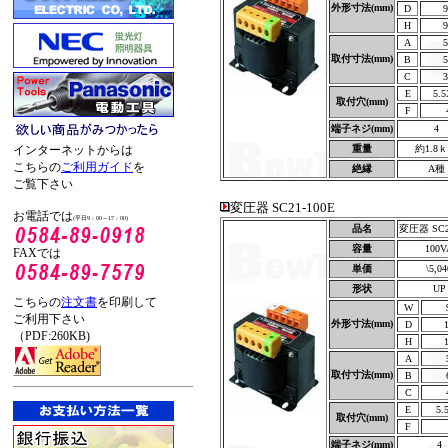
外形寸法(mm)
D
9
H
9
A
5
取付寸法(mm)
B
5
C
3
E
5.5
取付穴(mm)
F
端子ネジ(mm)
4
インターネットからは
重量
約1.8
こちらの
ご利用ガイド
を
絶縁
A種
ご覧下さい
変圧器 SC21-100E
お電話では
(平日9：00～17：00)
品名
変圧器 SC2
容量
100V
FAXでは
単価
\5,04
形状
UP
こちらの
注文書
を印刷して
W
ご利用下さい
外形寸法(mm)
D
（PDF:260KB)
H
A
取付寸法(mm)
B
C
E
5.
取付穴(mm)
F
端子ネジ(mm)
4