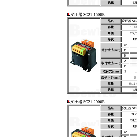
絶縁
E
変圧器 SC21-1500E
品名
変圧器 SC21
容量
1.5k
単価
\27,
形状
UP
W
外形寸法(mm)
D
H
A
取付寸法(mm)
B
取付穴(mm)
E
1
端子ネジ(mm)
5
重量
約19
絶縁
E
変圧器 SC21-2000E
品名
変圧器 SC21
容量
2kV
単価
\31,
形状
UP
W