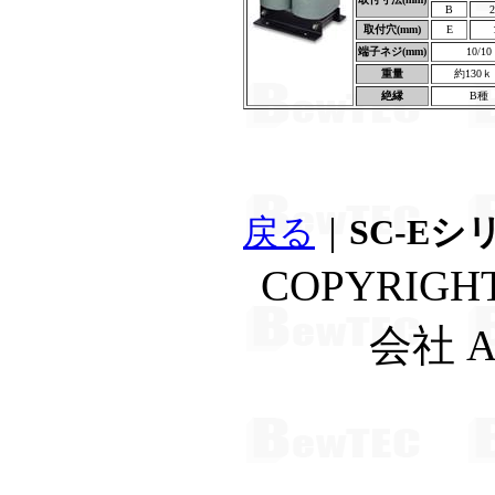
B
2
取付穴(mm)
E
端子ネジ(mm)
10/10
重量
約130ｋ
絶縁
B種
戻る
｜
SC-Eシ
COPYRIGH
会社 A