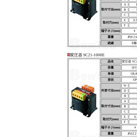
A
取付寸法(mm)
B
C
E
6.
取付穴(mm)
F
端子ネジ(mm)
4
重量
約9.2
絶縁
E種
変圧器 SC21-1000E
品名
変圧器 SC21
容量
1kV
単価
\18,
形状
UP
W
外形寸法(mm)
D
H
A
取付寸法(mm)
B
C
E
6
取付穴(mm)
F
端子ネジ(mm)
4
重量
約12.