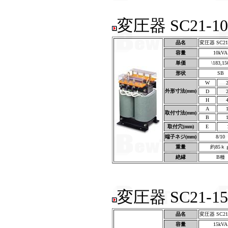
変圧器 SC21-1
品名
変圧器 SC21
容量
10kVA
単価
\183,15
形状
SB
W
外形寸法(mm)
D
H
A
取付寸法(mm)
B
取付穴(mm)
E
端子ネジ(mm)
8/10
重量
約85ｋ
絶縁
B種
変圧器 SC21-1
品名
変圧器 SC21
容量
15kVA