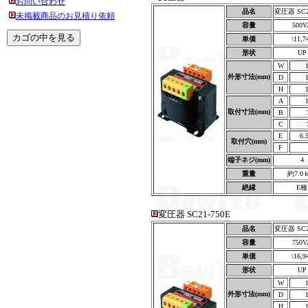
お問い合わせ
品名
変圧器 SC2
未掲載商品のお見積り依頼
容量
500V
単価
\11,7
形状
UP
W
外形寸法(mm)
D
H
A
取付寸法(mm)
B
C
E
6.
取付穴(mm)
F
端子ネジ(mm)
4
重量
約7.0
絶縁
E種
変圧器 SC21-750E
品名
変圧器 SC2
容量
750V
単価
\16,9
形状
UP
W
外形寸法(mm)
D
H