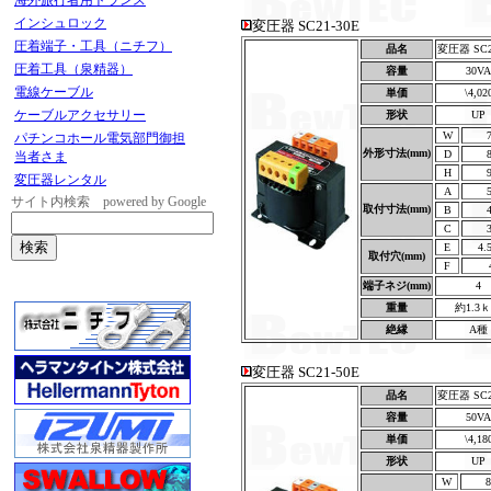
海外旅行者用トランス
インシュロック
変圧器 SC21-30E
圧着端子・工具（ニチフ）
品名
変圧器 SC2
圧着工具（泉精器）
容量
30VA
電線ケーブル
単価
\4,02
ケーブルアクセサリー
形状
UP
W
パチンコホール電気部門御担
外形寸法(mm)
D
当者さま
H
変圧器レンタル
A
サイト内検索 powered by Google
取付寸法(mm)
B
C
E
4.
取付穴(mm)
F
端子ネジ(mm)
4
重量
約1.3
絶縁
A種
変圧器 SC21-50E
品名
変圧器 SC2
容量
50VA
単価
\4,18
形状
UP
W
8