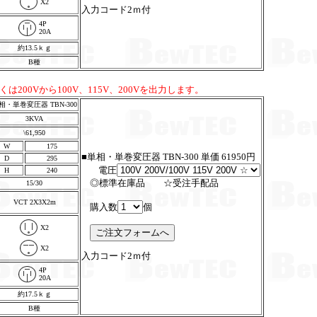
X2
入力コード2ｍ付
4P
20A
約13.5ｋｇ
B種
しくは200Vから100V、115V、200Vを出力します。
相・単巻変圧器 TBN-300
3KVA
\61,950
W
175
■単相・単巻変圧器 TBN-300 単価 61950円
D
295
電圧
H
240
◎標準在庫品 ☆受注手配品
15/30
VCT 2X3X2m
購入数
個
X2
X2
入力コード2ｍ付
4P
20A
約17.5ｋｇ
B種