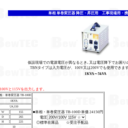
単相 単巻変圧器 降圧・昇圧用 工事現場用・
仮設現場での電源電圧が異なるとき､又は電圧降下でお困り
TBNタイプは入力電圧が、100V又は200Vでも使用できま
1KVA～5kVA
ら100Vと115Vを出力します。
相・単巻変圧器 TB-100D
1KVA
\24,150
■単相・単巻変圧器 TB-100D 単価 24150円
W
155
D
265
電圧
H
225
◎標準在庫品 ☆受注手配品
10