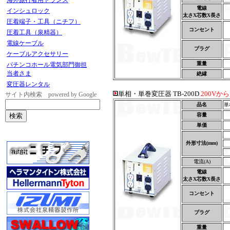
海外旅行者用トランス
電線
インシュロック
太さX芯数X長さ
圧着端子・工具（ニチフ）
コンセント
圧着工具（泉精器）
電線ケーブル
プラグ
ケーブルアクセサリー
重量
パチンコホール電気部門御担
当者さま
絶縁
変圧器レンタル
単相・単巻変圧器 TB-200D
200Vか
サイト内検索 powered by Google
品名
単
容量
単価
外形寸法(mm)
電流(A)
電線
太さX芯数X長さ
コンセント
プラグ
重量