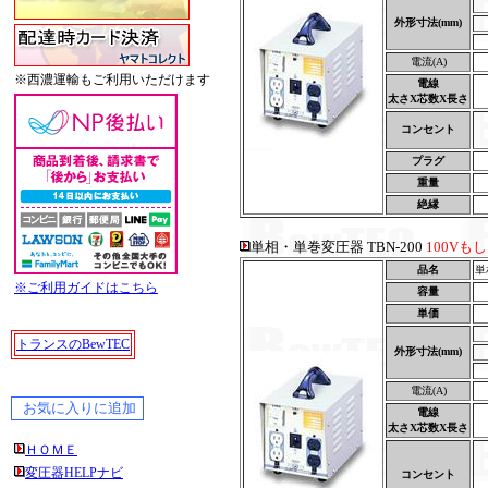
外形寸法(mm)
電流(A)
※西濃運輸もご利用いただけます
電線
太さX芯数X長さ
コンセント
プラグ
重量
絶縁
単相・単巻変圧器 TBN-200
100Vも
品名
単
※ご利用ガイドはこちら
容量
単価
トランスのBewTEC
外形寸法(mm)
電流(A)
電線
太さX芯数X長さ
ＨＯＭＥ
変圧器HELPナビ
コンセント