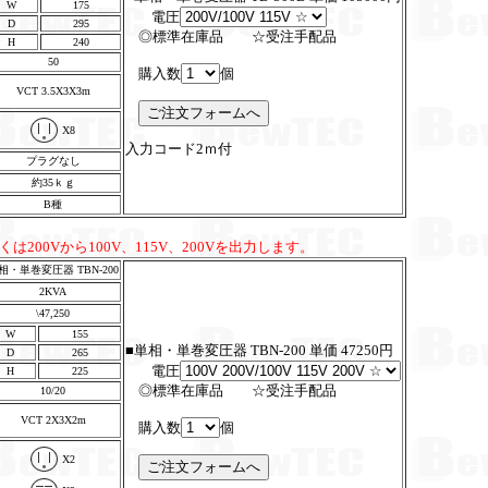
W
175
電圧
D
295
◎標準在庫品 ☆受注手配品
H
240
50
購入数
個
VCT 3.5X3X3m
X8
入力コード2ｍ付
プラグなし
約35ｋｇ
B種
しくは200Vから100V、115V、200Vを出力します。
相・単巻変圧器 TBN-200
2KVA
\47,250
W
155
■単相・単巻変圧器 TBN-200 単価 47250円
D
265
電圧
H
225
◎標準在庫品 ☆受注手配品
10/20
VCT 2X3X2m
購入数
個
X2