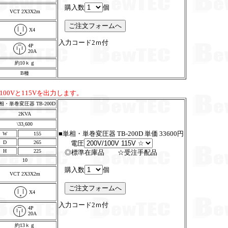
購入数
個
VCT 2X3X2m
X4
入力コード2ｍ付
4P
20A
約10ｋｇ
B種
ら100Vと115Vを出力します。
相・単巻変圧器 TB-200D
2KVA
\33,600
■単相・単巻変圧器 TB-200D 単価 33600円
W
155
D
265
電圧
H
225
◎標準在庫品 ☆受注手配品
10
購入数
個
VCT 2X3X2m
X4
入力コード2ｍ付
4P
20A
約13ｋｇ