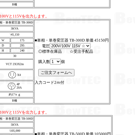
B種
ら100Vと115Vを出力します。
相・単巻変圧器 TB-300D
3KVA
\45,150
■単相・単巻変圧器 TB-300D 単価 45150円
W
175
D
295
電圧
H
240
◎標準在庫品 ☆受注手配品
30
購入数
個
VCT 2X3X2m
X4
入力コード2ｍ付
4P
20A
約17ｋｇ
B種
ら100Vと115Vを出力します。
相・単巻変圧器 TB-500D
5KVA
\105,000
■単相・単巻変圧器 TB-500D 単価 105000円