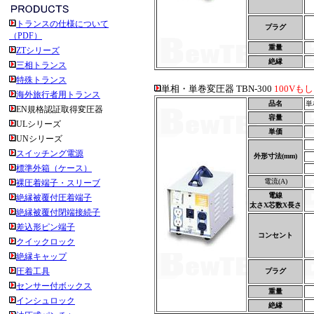
トランスの仕様について
プラグ
（PDF）
重量
ZTシリーズ
絶縁
三相トランス
特殊トランス
単相・単巻変圧器 TBN-300
100Vも
海外旅行者用トランス
品名
単
EN規格認証取得変圧器
容量
ULシリーズ
単価
UNシリーズ
スイッチング電源
外形寸法(mm)
標準外箱（ケース）
電流(A)
裸圧着端子・スリーブ
電線
絶縁被覆付圧着端子
太さX芯数X長さ
絶縁被覆付閉端接続子
差込形ピン端子
コンセント
クイックロック
絶縁キャップ
圧着工具
プラグ
センサー付ボックス
重量
インシュロック
絶縁