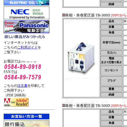
絶縁
単相・単巻変圧器 TB-300D
200Vか
品名
単
容量
単価
インターネットからは
外形寸法(mm)
こちらの
ご利用ガイド
を
ご覧下さい
電流(A)
電線
お電話では
太さX芯数X長さ
(平日9：00～17：00)
コンセント
FAXでは
プラグ
こちらの
注文書
を印刷して
重量
ご利用下さい
絶縁
（PDF:260KB)
単相・単巻変圧器 TB-500D
200Vか
品名
単
容量
単価