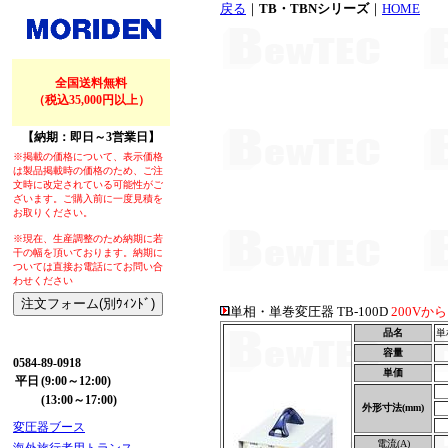
戻る
｜
TB・TBNシリーズ
｜
HOME
全国送料無料
（税込35,000円以上）
【納期：即日～3営業日】
※掲載の価格について、表示価格
は製品掲載時の価格のため、ご注
文時に改定されている可能性がご
ざいます。ご購入前に一度見積を
お取りください。
※現在、生産調整のため納期に若
干の幅を頂いております。納期に
ついては直接お電話にてお問い合
わせください
単相・単巻変圧器 TB-100D
200Vか
品名
単
【お問い合わせ】
容量
0584-89-0918
単価
平日
(9:00～12:00)
(13:00～17:00)
外形寸法(mm)
変圧器ブース
電流(A)