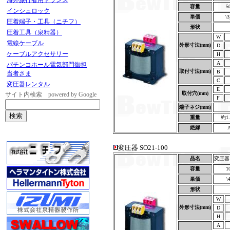
海外旅行者用トランス
容量
5
インシュロック
単価
\3
圧着端子・工具（ニチフ）
形状
圧着工具（泉精器）
W
電線ケーブル
外形寸法(mm)
D
ケーブルアクセサリー
H
A
パチンコホール電気部門御担
取付寸法(mm)
B
当者さま
C
変圧器レンタル
E
取付穴(mm)
サイト内検索 powered by Google
F
端子ネジ(mm)
重量
約1
絶縁
変圧器 SO21-100
品名
変圧器 S
容量
1
単価
\
形状
W
外形寸法(mm)
D
H
A