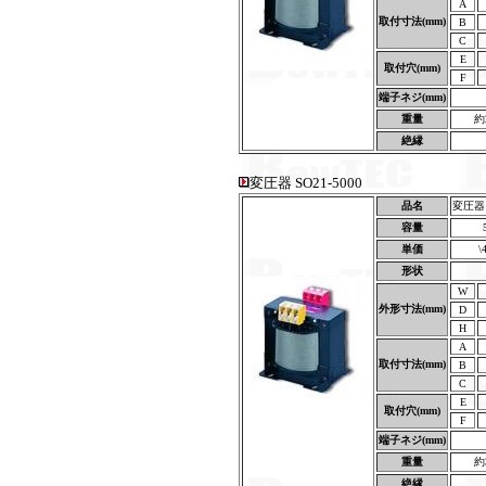
A
取付寸法(mm)
B
C
E
取付穴(mm)
F
端子ネジ(mm)
重量
約
絶縁
変圧器 SO21-5000
品名
変圧器 S
容量
単価
\
形状
W
外形寸法(mm)
D
H
A
取付寸法(mm)
B
C
E
取付穴(mm)
F
端子ネジ(mm)
重量
約
絶縁