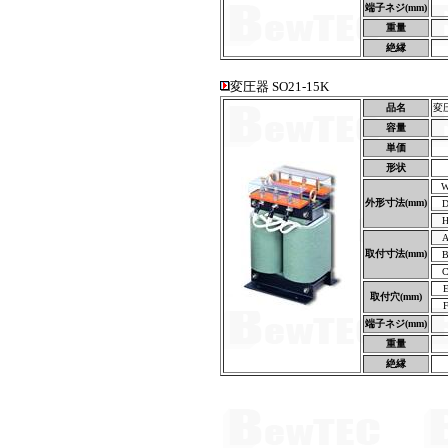
端子ネジ(mm)
重量
絶縁
変圧器 SO21-15K
品名
変圧
容量
単価
形状
外形寸法(mm)
取付寸法(mm)
取付穴(mm)
端子ネジ(mm)
重量
絶縁