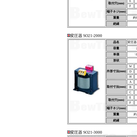
E
取付穴(mm)
F
端子ネジ(mm)
重量
約
絶縁
変圧器 SO21-2000
品名
変圧器 S
容量
単価
\
形状
W
外形寸法(mm)
D
H
A
取付寸法(mm)
B
C
E
取付穴(mm)
F
端子ネジ(mm)
重量
約
絶縁
変圧器 SO21-3000