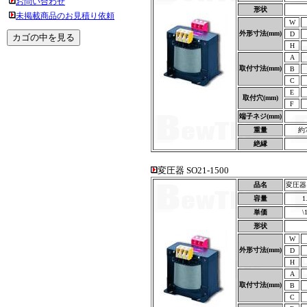
お問い合わせ
形状
未掲載商品のお見積り依頼
W
外形寸法(mm)
D
H
A
取付寸法(mm)
B
C
E
取付穴(mm)
F
端子ネジ(mm)
重量
約
絶縁
変圧器 SO21-1500
品名
変圧器 S
容量
1
単価
\
形状
W
外形寸法(mm)
D
H
A
取付寸法(mm)
B
C