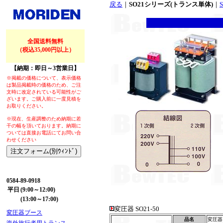
戻る
｜
SO21シリーズ(トランス単体)
｜
全国送料無料
（税込35,000円以上）
【納期：即日～3営業日】
※掲載の価格について、表示価格
は製品掲載時の価格のため、ご注
文時に改定されている可能性がご
ざいます。ご購入前に一度見積を
お取りください。
※現在、生産調整のため納期に若
干の幅を頂いております。納期に
ついては直接お電話にてお問い合
わせください
【お問い合わせ】
0584-89-0918
平日
(9:00～12:00)
(13:00～17:00)
変圧器 SO21-50
変圧器ブース
品名
変圧器 