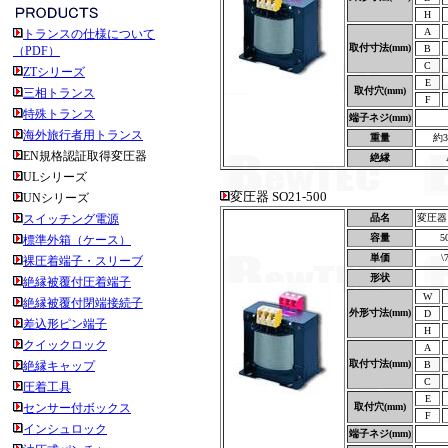
H
A
トランスの仕様について
取付寸法(mm)
B
（PDF）
C
ZTシリーズ
E
取付穴(mm)
三相トランス
F
特殊トランス
端子ネジ(mm)
海外旅行者用トランス
重量
約3
EN規格認証取得変圧器
絶縁
ULシリーズ
変圧器 SO21-500
UNシリーズ
スイッチング電源
品名
変圧器 S
容量
5
標準外箱（ケース）
単価
\
裸圧着端子・スリーブ
形状
絶縁被覆付圧着端子
W
絶縁被覆付閉端接続子
外形寸法(mm)
D
差込形ピン端子
H
クイックロック
A
取付寸法(mm)
絶縁キャップ
B
C
圧着工具
E
センサー付ボックス
取付穴(mm)
F
インシュロック
端子ネジ(mm)