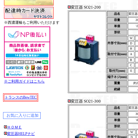
変圧器 SO21-200
品名
変圧器 S
容量
2
※西濃運輸もご利用いただけます
単価
\
形状
W
外形寸法(mm)
D
H
取付寸法(mm)
A
B
C
取付穴(mm)
E
端子ネジ(mm)
※ご利用ガイドはこちら
重量
約2
絶縁
トランスのBewTEC
変圧器 SO21-300
品名
変圧器 S
容量
3
単価
\
形状
ＨＯＭＥ
W
変圧器HELPナビ
外形寸法(mm)
D