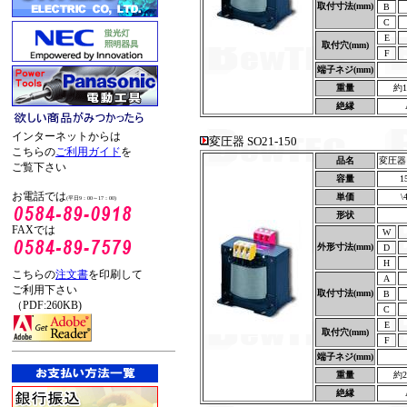
取付寸法(mm)
B
C
E
取付穴(mm)
F
端子ネジ(mm)
重量
約1
絶縁
インターネットからは
変圧器 SO21-150
こちらの
ご利用ガイド
を
品名
変圧器 S
ご覧下さい
容量
1
お電話では
単価
\
(平日9：00～17：00)
形状
FAXでは
W
外形寸法(mm)
D
H
こちらの
注文書
を印刷して
A
ご利用下さい
取付寸法(mm)
B
（PDF:260KB)
C
E
取付穴(mm)
F
端子ネジ(mm)
重量
約2
絶縁