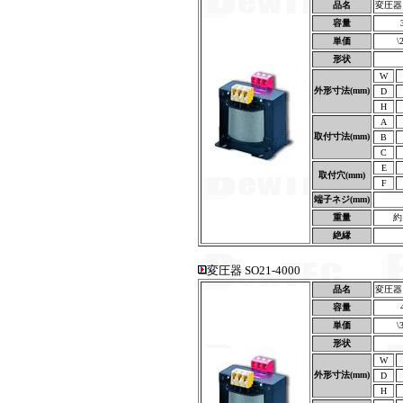
品名
変圧器 S
容量
単価
\
形状
W
外形寸法(mm)
D
H
A
取付寸法(mm)
B
C
E
取付穴(mm)
F
端子ネジ(mm)
重量
約
絶縁
変圧器 SO21-4000
品名
変圧器 S
容量
単価
\
形状
W
外形寸法(mm)
D
H