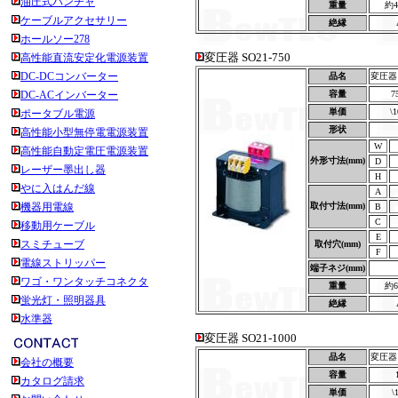
油圧式パンチャ
重量
約4
ケーブルアクセサリー
絶縁
ホールソー278
変圧器 SO21-750
高性能直流安定化電源装置
DC-DCコンバーター
品名
変圧器 S
DC-ACインバーター
容量
7
単価
\1
ポータブル電源
形状
高性能小型無停電電源装置
W
高性能自動定電圧電源装置
外形寸法(mm)
D
レーザー墨出し器
H
やに入はんだ線
A
機器用電線
取付寸法(mm)
B
C
移動用ケーブル
E
スミチューブ
取付穴(mm)
F
電線ストリッパー
端子ネジ(mm)
ワゴ・ワンタッチコネクタ
重量
約6
蛍光灯・照明器具
絶縁
水準器
変圧器 SO21-1000
品名
変圧器 S
会社の概要
容量
カタログ請求
単価
\