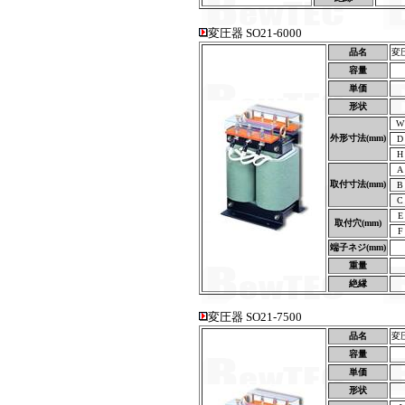
変圧器 SO21-6000
品名
変圧
容量
単価
形状
W
外形寸法(mm)
D
H
A
取付寸法(mm)
B
C
E
取付穴(mm)
F
端子ネジ(mm)
重量
絶縁
変圧器 SO21-7500
品名
変圧
容量
単価
形状